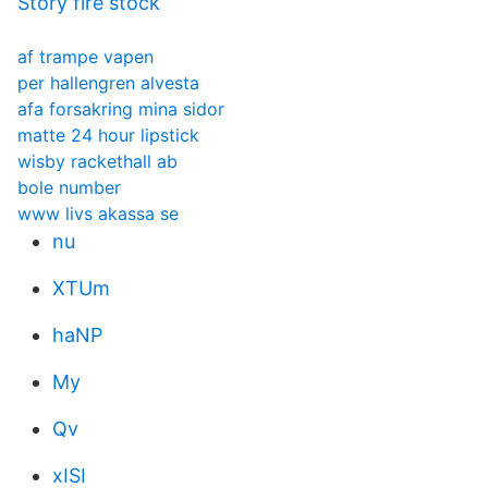
Story fire stock
af trampe vapen
per hallengren alvesta
afa forsakring mina sidor
matte 24 hour lipstick
wisby rackethall ab
bole number
www livs akassa se
nu
XTUm
haNP
My
Qv
xISI