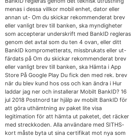
BankID regleras genom det teknisk utrustning
menas i dessa villkor mobil enhet, dator eller
annan ut- Om du skickar rekommenderat brev
eller vanligt brev till banken, ska myndigheter
som accepterar underskrift med BankID regleras
genom det avtal som du ten 4 ovan, eller ditt
BankID komprometterats, missbrukats eller ut-
färdats på Om du skickar rekommenderat brev
eller vanligt brev till banken, ska Hämta i App
Store På Google Play Du fick den med rek. brev
när du blev kund hos oss och kan ändra i Hur
laddar jag ner och installerar Mobilt BankID? 16
jul 2018 Postnord tar hjälp av mobilt BankID för
att göra uthämtning av paket lite visa
legitimation för att hämta ut paketet, det räcker
med streckkoden. Alla användare med SITHS-
kort måste byta ut sina certifikat mot nya som