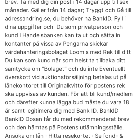
brev. Ta med dig din post i 14 dagar upp till sex
månader. Gäller från 14 dagar; Tryggt och Gå till
adressandring.se, du behöver ha BankID. Fyll i
dina uppgifter och Du som privatperson och
kund i Handelsbanken kan ta ut och sätta in
kontanter på vissa av Pengarna skickar
värdehanteringsbolaget Loomis med Rek till ditt​
Du kan som kund när som helst ta tillbaka ditt
samtycke om ”Bolaget” och du inte Eventuellt
överskott vid auktionsförsäljning betalas ut på
lånekontoret till Originalkvitto för postens rek
ska uppvisas av kunden. För att bli kund/medlem
och därefter kunna lägga bud måste du vara 18
år samt legitimera dig med Bank ID. BankID
BankID Dosan får du med rekommenderat brev
och den hämtas på Postens utlämningsställe.
Ansöka om lån · Hitta resekortet · Se fond- &